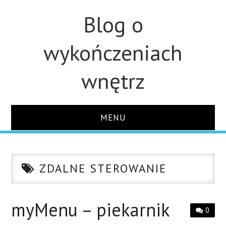
Blog o
wykończeniach
wnętrz
MENU
STRONA GŁÓWNA
ZDALNE STEROWANIE
ŁAZIENKA
KUCHNIA
myMenu – piekarnik
0