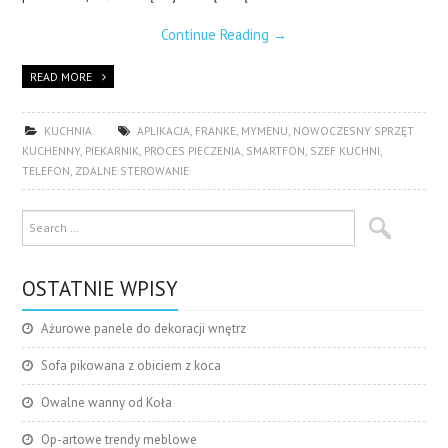
Continue Reading
→
READ MORE
KUCHNIA
APLIKACJA
,
FRANKE
,
MYMENU
,
NOWOCZESNY SPRZĘT
KUCHENNY
,
PIEKARNIK
,
PROCES PIECZENIA
,
SMARTFON
,
SZEF KUCHNI
,
TELEFON
,
ZDALNE STEROWANIE
OSTATNIE WPISY
Ażurowe panele do dekoracji wnętrz
Sofa pikowana z obiciem z koca
Owalne wanny od Koła
Op-artowe trendy meblowe