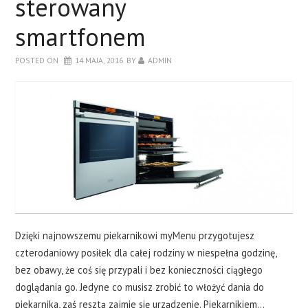
sterowany
DRZWI
smartfonem
SALON
POSTED ON
14 MAJA, 2016
BY
ADMIN
SYPIALNIA
O BLOGU
KONTAKT
Dzięki najnowszemu piekarnikowi myMenu przygotujesz
czterodaniowy posiłek dla całej rodziny w niespełna godzinę,
bez obawy, że coś się przypali i bez konieczności ciągłego
doglądania go. Jedyne co musisz zrobić to włożyć dania do
piekarnika, zaś resztą zajmie się urządzenie. Piekarnikiem…