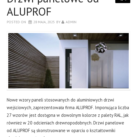
DRZWI
ALUPROF
SALON
POSTED ON
28 MAJA, 2025
BY
ADMIN
SYPIALNIA
O BLOGU
KONTAKT
Nowe wzory paneli stosowanych do aluminiowych drzwi
wejściowych, zaprezentowała firma ALUPROF. Imponująca liczba
27 wzorów jest dostępna w dowolnym kolorze z palety RAL, jak
również w 20 odcieniach drewnopodobnych. Drzwi panelowe
od ALUPROF są skonstruowane w oparciu o kształtowniki