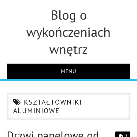
Blog o
wykończeniach
wnętrz
MENU
STRONA GŁÓWNA
KSZTAŁTOWNIKI
ŁAZIENKA
ALUMINIOWE
KUCHNIA
Drzwi panelowe od
0