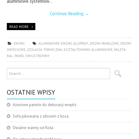
aluminiowe systemów…
Continue Reading
→
READ MORE
DRZWI
ALUMINIOWE DRZWI
,
ALUPROF
,
DRZWI PANELOWE
,
DRZWI
WEJŚCIOWE
,
IZOLACJA TERMICZNA
,
KSZTAŁTOWNIKI ALUMINIOWE
,
PALETA
RAL
,
PANEL DWUSTRONNY
OSTATNIE WPISY
Ażurowe panele do dekoracji wnętrz
Sofa pikowana z obiciem z koca
Owalne wanny od Koła