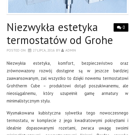
DRZWI
SALON
Niezwykła estetyka
0
SYPIALNIA
termostatów od Grohe
POSTED ON
27 LIPCA, 2016
BY
ADMIN
O BLOGU
Niezwykła estetyka, komfort, bezpieczeństwo oraz
KONTAKT
zrównoważony rozwój dostępne są w jeszcze bardziej
zaawansowanym, zaś wszystko to dzięki nowemu termostatowi
Grohtherm Cube – produktowi dotąd poszukiwanemu, ale
nieosiągalnemu, który uzupełnił gamę armatury w
minimalistycznym stylu.
Wysmakowana kubistyczna sylwetka tego nowoczesnego
termostatu, w komplecie z jego kwadratowymi pokrętłami i
idealnie dopasowanymi rozetami, zwraca uwagę swoimi