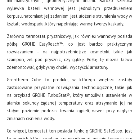
minimalistycznymi, geometrycznymi liniami. Bardzo szeroka
wylewka baterii wannowej jest jednolitym przedłużeniem
korpusu, natomiast jej zadaniem jest ułożenie strumienia wody w
kształt wodospadu, który napełniając wannę tworzy kaskady.
Zarówno termostat prysznicowy, jak również wannowy posiada
półkę GROHE EasyReach™, co jest bardzo praktycznym
rozwiązaniem – na najpotrzebniejsze kosmetyki, takie jak
szampon, żel pod prysznic, czy gąbkę. Półkę tę można łatwo
zdemontować, gdybyśmy chcieli wyczyścić armaturę.
Grohtherm Cube to produkt, w którego wnętrzu zostały
zastosowane przydatne rozwiązania technologiczne, takie jak
na przykład GROHE TurboStat®, który umożliwia ustawienie w
ułamku sekundy żądanej temperatury oraz utrzymanie jej na
stałym poziomie podczas trwania kąpieli, nawet przy nagłych
zmianach ciśnienia wody.
Co więcej, termostat ten posiada funkcję GROHE SafeStop, jest
to przycisk, który zapobiega przypadkowej zmianie temperatury