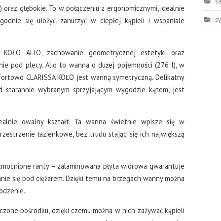
s
oraz głębokie. To w połączeniu z ergonomicznymi, idealnie
sy
odnie się ułożyć, zanurzyć w ciepłej kąpieli i wspaniale
y KOŁO ALIO, zachowanie geometrycznej estetyki oraz
ie pod plecy. Alio to wanna o dużej pojemności (276 l), w
mfortowo CLARISSA KOŁO jest wanną symetryczną. Delikatny
d starannie wybranym sprzyjającym wygodzie kątem, jest
ealnie owalny kształt. Ta wanna świetnie wpisze się w
estrzenie łazienkowe, bez trudu stając się ich największą
mocnione ranty – zalaminowana płyta wiórowa gwarantuje
nanie się pod ciężarem. Dzięki temu na brzegach wanny można
kodzenie.
one pośrodku, dzięki czemu można w nich zażywać kąpieli