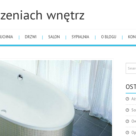
zeniach wnętrz
UCHNIA
DRZWI
SALON
SYPIALNIA
O BLOGU
KON
OST
Aż
So
Ow
Op