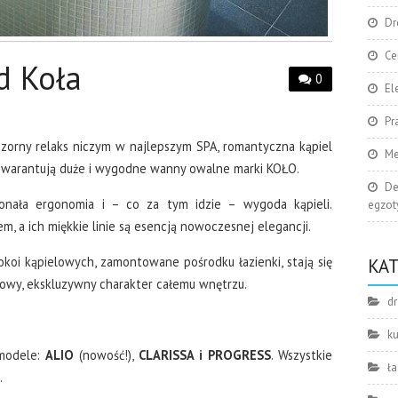
Dr
Ce
d Koła
0
El
Pr
zorny relaks niczym w najlepszym SPA, romantyczna kąpiel
Me
gwarantują duże i wygodne wanny owalne marki KOŁO.
De
nała ergonomia i – co za tym idzie – wygoda kąpieli.
egzoty
a ich miękkie linie są esencją nowoczesnej elegancji.
okoi kąpielowych, zamontowane pośrodku łazienki, stają się
KA
wy, ekskluzywny charakter całemu wnętrzu.
dr
k
modele:
ALIO
(nowość!),
CLARISSA i PROGRESS
. Wszystkie
ła
.