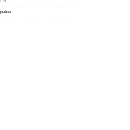
alon
pialnia