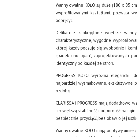
Wanny owalne KOŁO są duże (180 x 85 cm) 
wyprofilowanymi kształtami, pozwala wyg
odprężyć.
Delikatnie zaokrąglone wnętrze wann
charakterystyczne, wygodne wyprofilowan
której każdy poczuje się swobodnie i ko
spadek obu oparć, zaprojektowanych po
identyczny po każdej ze stron.
PROGRESS KOŁO wyróżnia elegancki, id
najbardziej wysmakowane, ekskluzywne prz
ozdobą.
CLARISSA i PROGRESS mają dodatkowo wz
ich większą stabilność i odporność na ugi
bezpiecznie przysiąść, bez obaw o jej usz
Wanny owalne KOŁO mają odpływy umieszcz