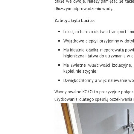
także we dwoje. Należy pamiętać, że ta
dłuższym odprowadzeniu wody.
Zalety akrylu Lucite:
Lekki, co bardzo ułatwia transport i 
Wyjątkowo ciepły i przyjemny w doty
Ma idealnie gładką, nieporowatą powie
higieniczna i łatwa do utrzymania w c
Ma świetne właściwości izolacyjne,
kąpiel nie stygnie;
Dźwiękochłonny, a więc nalewanie wo
Wanny owalne KOŁO to precyzyjne połąc
użytkowania, dlatego spełnią oczekiwania