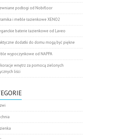
ewniane podłogi od Nobifloor
ramika i meble łazienkowe XENO2
eganckie baterie łazienkowe od Laveo
aktyczne dodatki do domu mogą być piękne
ble wypoczynkowe od NAPPA
koracje wnętrz za pomocą zielonych
cznych liści
TEGORIE
zwi
uchnia
zienka