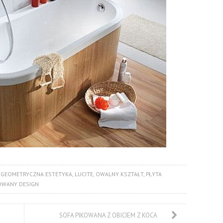
,
GEOMETRYCZNA ESTETYKA
,
LUCITE
,
OWALNY KSZTAŁT
,
PŁYTA
WANY DESIGN
SOFA PIKOWANA Z OBICIEM Z KOCA