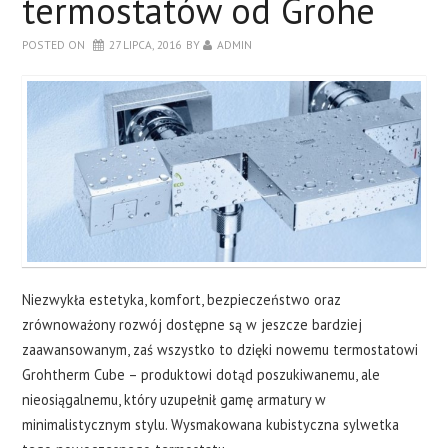
termostatów od Grohe
DRZWI
POSTED ON
27 LIPCA, 2016
BY
ADMIN
SALON
SYPIALNIA
O BLOGU
KONTAKT
Niezwykła estetyka, komfort, bezpieczeństwo oraz
zrównoważony rozwój dostępne są w jeszcze bardziej
zaawansowanym, zaś wszystko to dzięki nowemu termostatowi
Grohtherm Cube – produktowi dotąd poszukiwanemu, ale
nieosiągalnemu, który uzupełnił gamę armatury w
minimalistycznym stylu. Wysmakowana kubistyczna sylwetka