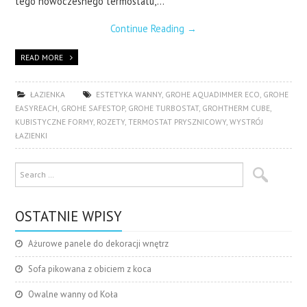
tego nowoczesnego termostatu,…
Continue Reading
→
READ MORE
ŁAZIENKA
ESTETYKA WANNY
,
GROHE AQUADIMMER ECO
,
GROHE
EASYREACH
,
GROHE SAFESTOP
,
GROHE TURBOSTAT
,
GROHTHERM CUBE
,
KUBISTYCZNE FORMY
,
ROZETY
,
TERMOSTAT PRYSZNICOWY
,
WYSTRÓJ
ŁAZIENKI
OSTATNIE WPISY
Ażurowe panele do dekoracji wnętrz
Sofa pikowana z obiciem z koca
Owalne wanny od Koła