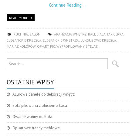
Continue Reading
→
READ MORE
KUCHNIA
,
SALON
ARANŻACJA WNĘTRZ
,
BALI
,
BIAŁA TAPICERKA
,
ELEGANCKIE KRZESŁA
,
ELEGANCKIE WNĘTRZA
,
LUKSUSOWE KRZESŁA
,
MARIAŻ KOLORÓW
,
OP-ART
,
PIK
,
WYPROFILOWANY STELAŻ
OSTATNIE WPISY
Ażurowe panele do dekoracji wnętrz
Sofa pikowana z obiciem z koca
Owalne wanny od Koła
Op-artowe trendy meblowe