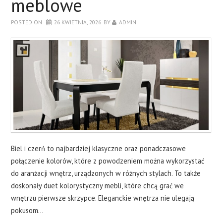
meblowe
DRZWI
POSTED ON
26 KWIETNIA, 2026
BY
ADMIN
SALON
SYPIALNIA
O BLOGU
KONTAKT
Biel i czerń to najbardziej klasyczne oraz ponadczasowe
połączenie kolorów, które z powodzeniem można wykorzystać
do aranżacji wnętrz, urządzonych w różnych stylach. To także
doskonały duet kolorystyczny mebli, które chcą grać we
wnętrzu pierwsze skrzypce. Eleganckie wnętrza nie ulegają
pokusom…