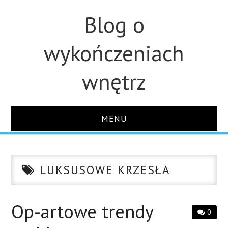
Blog o
wykończeniach
wnętrz
MENU
STRONA GŁÓWNA
LUKSUSOWE KRZESŁA
ŁAZIENKA
KUCHNIA
Op-artowe trendy
0