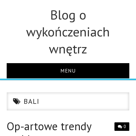
Blog o
wykończeniach
wnętrz
MENU
STRONA GŁÓWNA
BALI
ŁAZIENKA
KUCHNIA
Op-artowe trendy
0