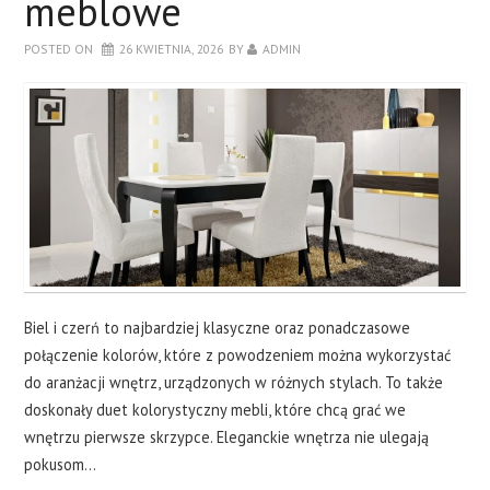
meblowe
DRZWI
POSTED ON
26 KWIETNIA, 2026
BY
ADMIN
SALON
SYPIALNIA
O BLOGU
KONTAKT
Biel i czerń to najbardziej klasyczne oraz ponadczasowe
połączenie kolorów, które z powodzeniem można wykorzystać
do aranżacji wnętrz, urządzonych w różnych stylach. To także
doskonały duet kolorystyczny mebli, które chcą grać we
wnętrzu pierwsze skrzypce. Eleganckie wnętrza nie ulegają
pokusom…