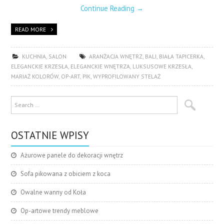
Continue Reading
→
READ MORE
KUCHNIA
,
SALON
ARANŻACJA WNĘTRZ
,
BALI
,
BIAŁA TAPICERKA
,
ELEGANCKIE KRZESŁA
,
ELEGANCKIE WNĘTRZA
,
LUKSUSOWE KRZESŁA
,
MARIAŻ KOLORÓW
,
OP-ART
,
PIK
,
WYPROFILOWANY STELAŻ
OSTATNIE WPISY
Ażurowe panele do dekoracji wnętrz
Sofa pikowana z obiciem z koca
Owalne wanny od Koła
Op-artowe trendy meblowe