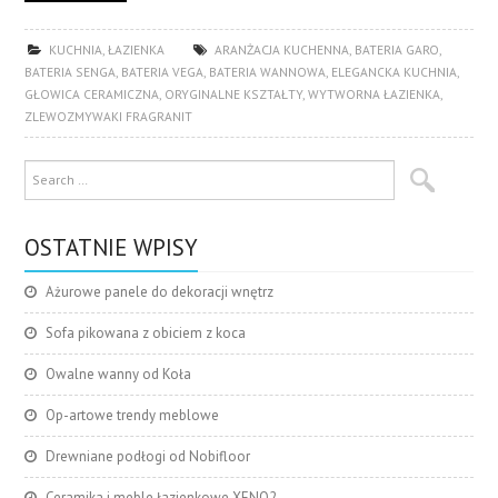
KUCHNIA
,
ŁAZIENKA
ARANŻACJA KUCHENNA
,
BATERIA GARO
,
BATERIA SENGA
,
BATERIA VEGA
,
BATERIA WANNOWA
,
ELEGANCKA KUCHNIA
,
GŁOWICA CERAMICZNA
,
ORYGINALNE KSZTAŁTY
,
WYTWORNA ŁAZIENKA
,
ZLEWOZMYWAKI FRAGRANIT
OSTATNIE WPISY
Ażurowe panele do dekoracji wnętrz
Sofa pikowana z obiciem z koca
Owalne wanny od Koła
Op-artowe trendy meblowe
Drewniane podłogi od Nobifloor
Ceramika i meble łazienkowe XENO2