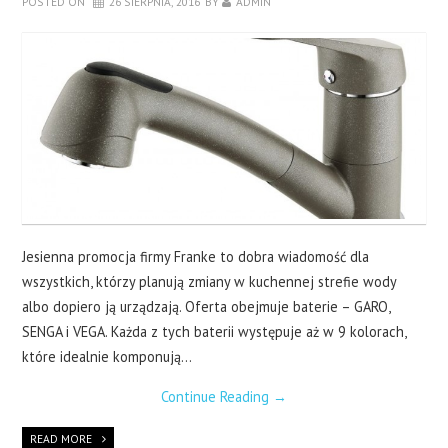
POSTED ON
26 SIERPNIA, 2016
BY
ADMIN
DRZWI
SALON
SYPIALNIA
O BLOGU
KONTAKT
Jesienna promocja firmy Franke to dobra wiadomość dla
wszystkich, którzy planują zmiany w kuchennej strefie wody
albo dopiero ją urządzają. Oferta obejmuje baterie – GARO,
SENGA i VEGA. Każda z tych baterii występuje aż w 9 kolorach,
które idealnie komponują…
Continue Reading
→
READ MORE