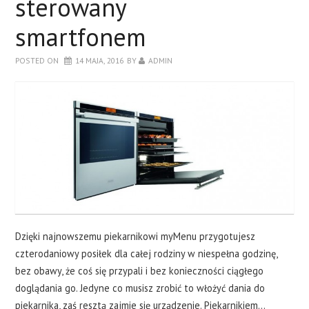
sterowany
DRZWI
smartfonem
SALON
POSTED ON
14 MAJA, 2016
BY
ADMIN
SYPIALNIA
O BLOGU
KONTAKT
Dzięki najnowszemu piekarnikowi myMenu przygotujesz
czterodaniowy posiłek dla całej rodziny w niespełna godzinę,
bez obawy, że coś się przypali i bez konieczności ciągłego
doglądania go. Jedyne co musisz zrobić to włożyć dania do
piekarnika, zaś resztą zajmie się urządzenie. Piekarnikiem…