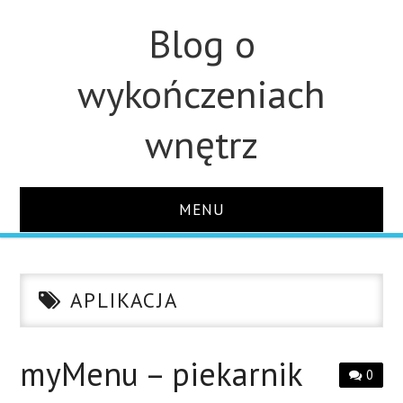
Blog o
wykończeniach
wnętrz
MENU
STRONA GŁÓWNA
APLIKACJA
ŁAZIENKA
KUCHNIA
myMenu – piekarnik
0