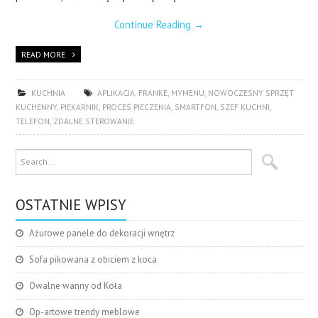
Continue Reading
→
READ MORE
KUCHNIA
APLIKACJA
,
FRANKE
,
MYMENU
,
NOWOCZESNY SPRZĘT
KUCHENNY
,
PIEKARNIK
,
PROCES PIECZENIA
,
SMARTFON
,
SZEF KUCHNI
,
TELEFON
,
ZDALNE STEROWANIE
OSTATNIE WPISY
Ażurowe panele do dekoracji wnętrz
Sofa pikowana z obiciem z koca
Owalne wanny od Koła
Op-artowe trendy meblowe