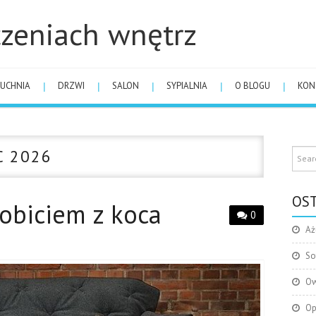
zeniach wnętrz
UCHNIA
DRZWI
SALON
SYPIALNIA
O BLOGU
KON
C 2026
OST
obiciem z koca
0
Aż
So
Ow
Op