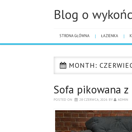
Blog o wykońc
STRONA GŁÓWNA
ŁAZIENKA
K
MONTH:
CZERWIE
Sofa pikowana z 
POSTED ON
28 CZERWCA, 2026
BY
ADMIN