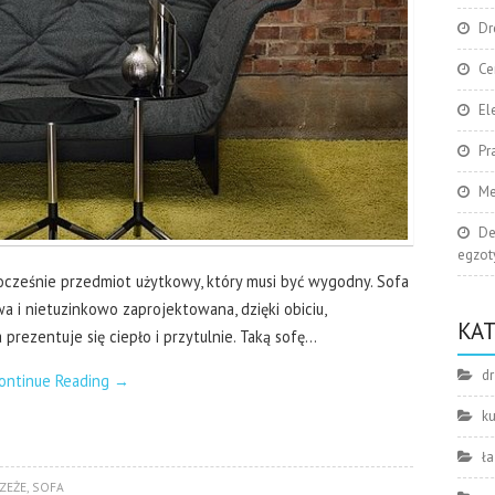
Dr
Ce
El
Pr
Me
De
egzoty
ocześnie przedmiot użytkowy, który musi być wygodny. Sofa
 i nietuzinkowo zaprojektowana, dzięki obiciu,
KA
prezentuje się ciepło i przytulnie. Taką sofę…
dr
ontinue Reading
→
k
ła
ZEŻE
,
SOFA