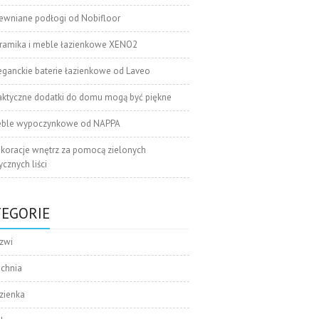
ewniane podłogi od Nobifloor
ramika i meble łazienkowe XENO2
eganckie baterie łazienkowe od Laveo
aktyczne dodatki do domu mogą być piękne
ble wypoczynkowe od NAPPA
koracje wnętrz za pomocą zielonych
cznych liści
TEGORIE
zwi
uchnia
zienka