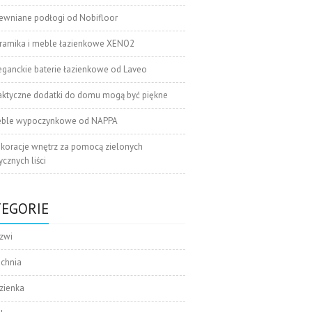
ewniane podłogi od Nobifloor
ramika i meble łazienkowe XENO2
eganckie baterie łazienkowe od Laveo
aktyczne dodatki do domu mogą być piękne
ble wypoczynkowe od NAPPA
koracje wnętrz za pomocą zielonych
cznych liści
TEGORIE
zwi
uchnia
zienka