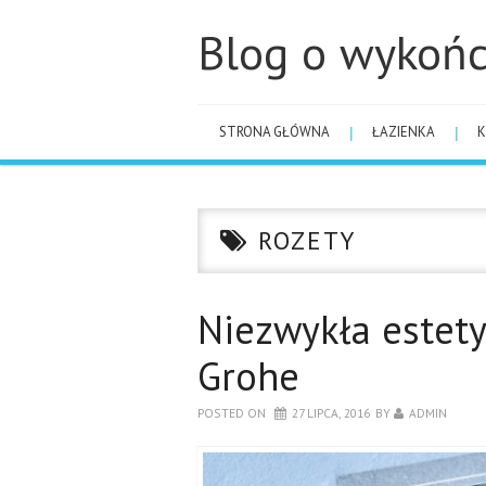
Blog o wykońc
STRONA GŁÓWNA
ŁAZIENKA
K
ROZETY
Niezwykła estet
Grohe
POSTED ON
27 LIPCA, 2016
BY
ADMIN