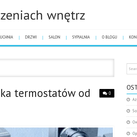
zeniach wnętrz
UCHNIA
DRZWI
SALON
SYPIALNIA
O BLOGU
KON
OST
yka termostatów od
0
Aż
So
Ow
Op