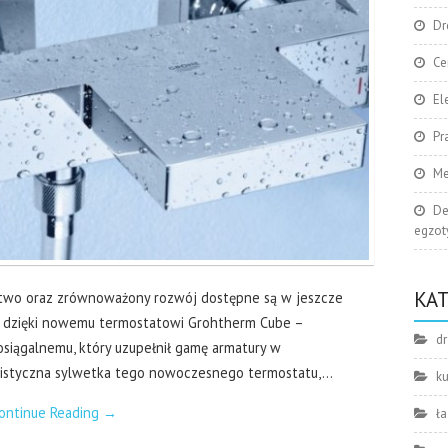
Dr
Ce
El
Pr
Me
De
egzoty
KA
stwo oraz zrównoważony rozwój dostępne są w jeszcze
o dzięki nowemu termostatowi Grohtherm Cube –
dr
siągalnemu, który uzupełnił gamę armatury w
bistyczna sylwetka tego nowoczesnego termostatu,…
k
ontinue Reading
→
ła