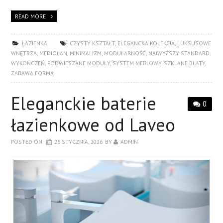
READ MORE
ŁAZIENKA
CZYSTY KSZTAŁT
,
ELEGANCKA KOLEKCJA
,
LUKSUSOWE
WNĘTRZA
,
MEDIOLAN
,
MINIMALIZM
,
MODULARNOŚĆ
,
NAJWYŻSZY STANDARD
WYKOŃCZEŃ
,
PODWIESZANE MODUŁY
,
SYSTEM MEBLOWY
,
SZKLANE BLATY
,
ZABAWA FORMĄ
Eleganckie baterie
0
łazienkowe od Laveo
POSTED ON
26 STYCZNIA, 2026
BY
ADMIN