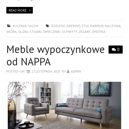
READ MORE
KUCHNIA
,
SALON
DODATKI
,
DREWNO
,
ETUI
,
MARMUR
,
NACZYNIA
,
SKÓRA
,
SŁOIKI
,
STOJAKI
,
ŚWIECZNIKI
,
UCHWYTY
,
ZEGARY
,
ZMIOTKA
Meble wypoczynkowe
0
od NAPPA
POSTED ON
27 LISTOPADA, 2025
BY
ADMIN