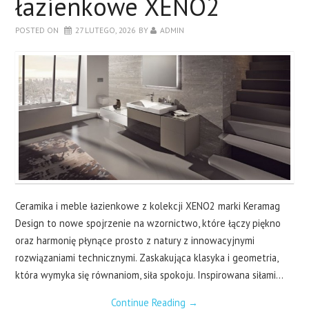
łazienkowe XENO2
DRZWI
POSTED ON
27 LUTEGO, 2026
BY
ADMIN
SALON
SYPIALNIA
O BLOGU
KONTAKT
Ceramika i meble łazienkowe z kolekcji XENO2 marki Keramag
Design to nowe spojrzenie na wzornictwo, które łączy piękno
oraz harmonię płynące prosto z natury z innowacyjnymi
rozwiązaniami technicznymi. Zaskakująca klasyka i geometria,
która wymyka się równaniom, siła spokoju. Inspirowana siłami…
Continue Reading
→