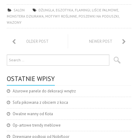
SALON
DŻUNGLA
,
EGZOTYKA
,
FLAMINGI
,
LIŚCIE PALMOWE
,
MONSTERA DZIURAWA
,
MOTYWY ROŚLINNE
,
POSZEWKI NA PODUSZKI
,
WAZONY
OLDER POST
NEWER POST
OSTATNIE WPISY
Ażurowe panele do dekoracji wnętrz
Sofa pikowana z obiciem z koca
Owalne wanny od Koła
Op-artowe trendy meblowe
Drewniane podłogi od Nobifloor